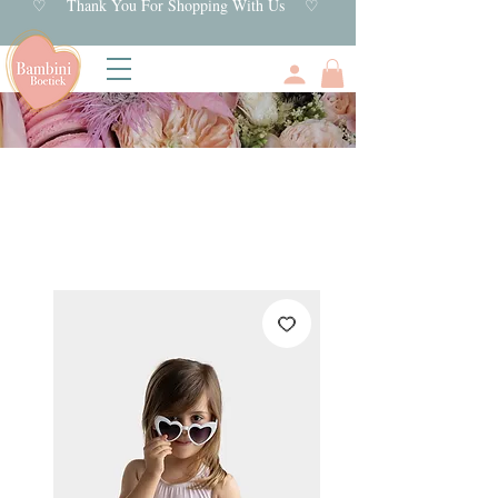
♡ Thank You For Shopping With Us ♡