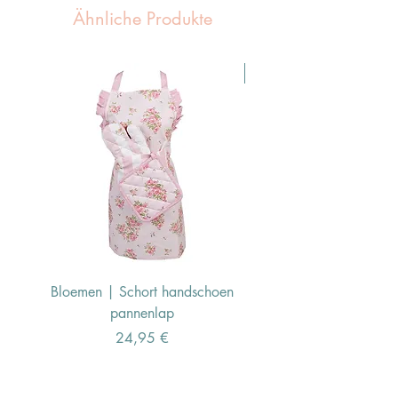
Ähnliche Produkte
Pasen Tip
Bloemen | Schort handschoen
Konijn | Schort hand
pannenlap
Preis
24,95 €