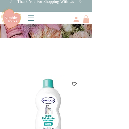
♡ Thank You For Shopping With Us ♡