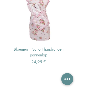
Bloemen | Schort handschoen
Konijn | Schort hand
pannenlap
Preis
24,95 €