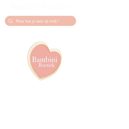
Bambini Boetiek
Contact
info@bambiniboet
06-24309335
Showroom op afs
achter het van de
Volg ons op soci