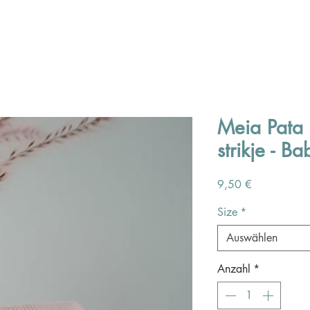
Meia Pata 
strikje - B
Preis
9,50 €
Size
*
Auswählen
Anzahl
*