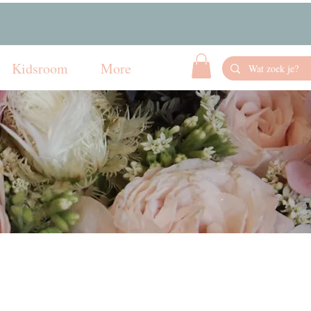
Kidsroom
More