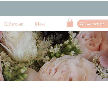
Kidsroom
More