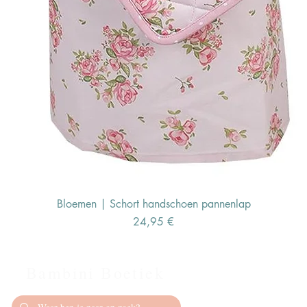
Bloemen | Schort handschoen pannenlap
Preis
24,95 €
Bambini Boetiek