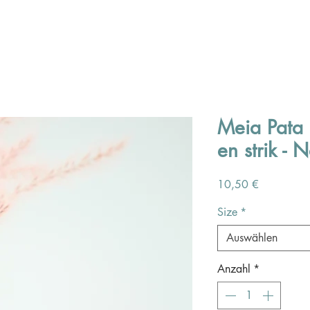
Meia Pata 
en strik -
Preis
10,50 €
Size
*
Auswählen
Anzahl
*