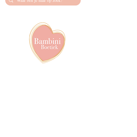
Contact
info@bambiniboet
06-24309335
Showroom op afs
achter het van de
Volg ons op soci
pyright © 2020-2026, Proudly created by Roxanna Ringnalda | Bambini Boetiek