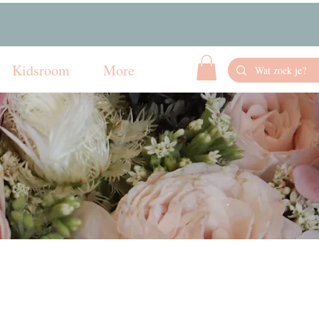
Kidsroom
More