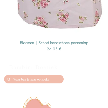
Bloemen | Schort handschoen pannenlap
Preis
24,95 €
Bambini Boetiek
Contact
info@bambiniboet
06-24309335
Showroom op afs