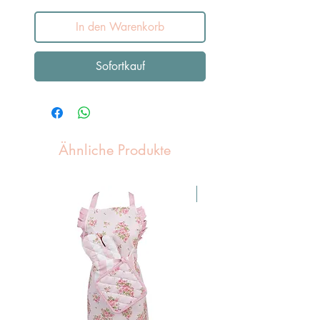
In den Warenkorb
Sofortkauf
Ähnliche Produkte
Pasen Tip