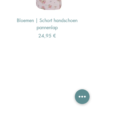
Bloemen | Schort handschoen
Konijn | Schort hand
pannenlap
Preis
24,95 €