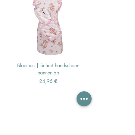
Bloemen | Schort handschoen
Konijn | Schort hand
pannenlap
Preis
24,95 €