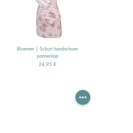
Bloemen | Schort handschoen
Konijn | Schort hand
pannenlap
Preis
24,95 €