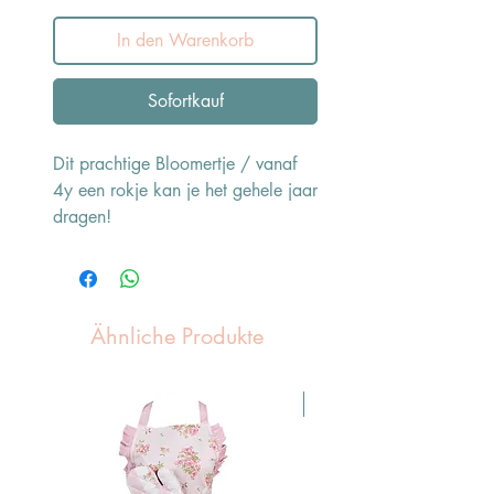
In den Warenkorb
Sofortkauf
Dit prachtige Bloomertje / vanaf
4y een rokje kan je het gehele jaar
dragen!
Ähnliche Produkte
Pasen Tip