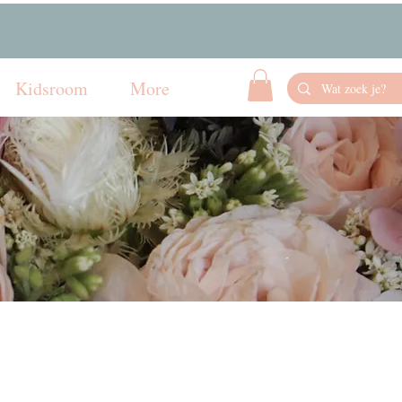
Kidsroom
More