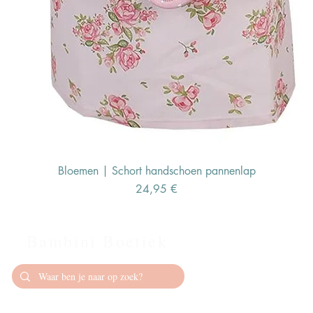
Bloemen | Schort handschoen pannenlap
Preis
24,95 €
Bambini Boetiek
Contact
info@bambiniboet