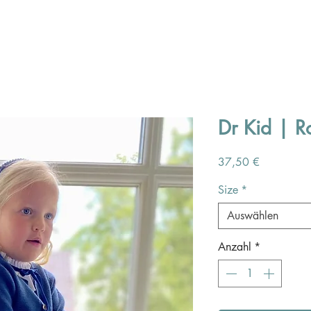
Dr Kid | R
Preis
37,50 €
Size
*
Auswählen
Anzahl
*