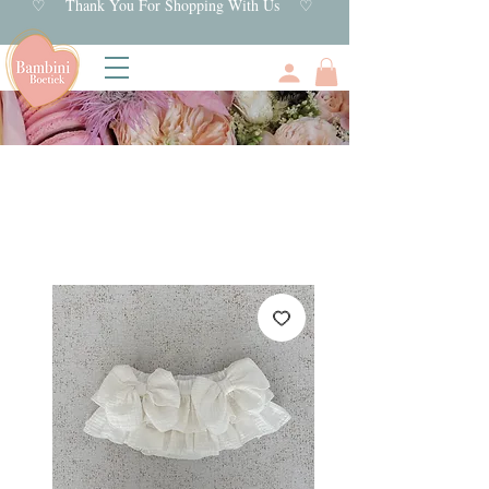
♡ Thank You For Shopping With Us ♡