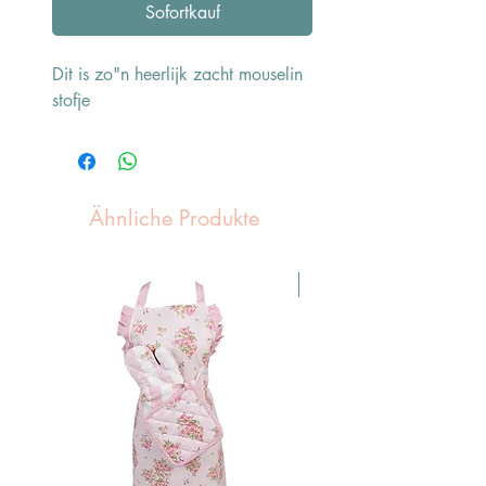
Sofortkauf
Dit is zo"n heerlijk zacht mouselin
stofje
Ähnliche Produkte
Pasen Tip