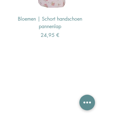
Bloemen | Schort handschoen
Konijn | Schort hand
pannenlap
Preis
24,95 €