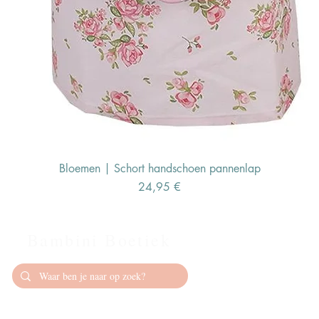
Bloemen | Schort handschoen pannenlap
Preis
24,95 €
Bambini Boetiek
Contact
info@bambiniboet
06-24309335