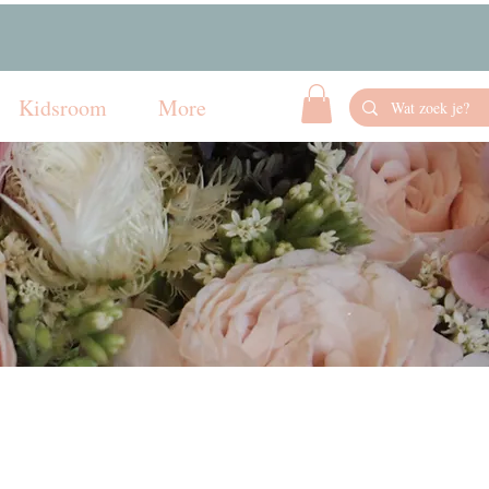
Kidsroom
More