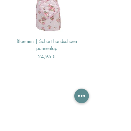
Bloemen | Schort handschoen
Konijn | Schort hand
pannenlap
Preis
24,95 €