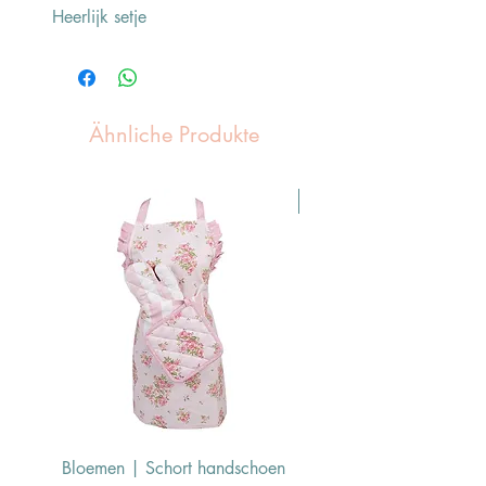
Heerlijk setje
Ähnliche Produkte
Pasen Tip
Bloemen | Schort handschoen
Konijn | Schort hand