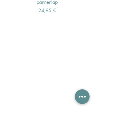
pannenlap
Preis
24,95 €