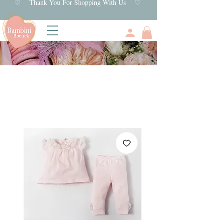
♡ Thank You For Shopping With Us ♡