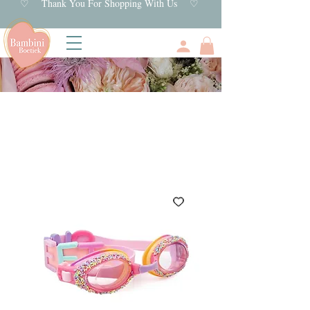
♡ Thank You For Shopping With Us ♡