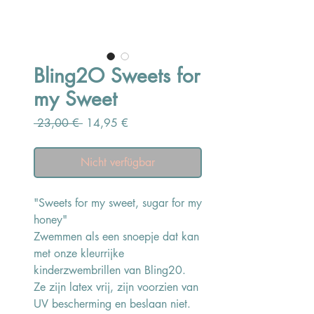
Bling2O Sweets for
my Sweet
Standardpreis
Sale-
 23,00 € 
14,95 €
Preis
Nicht verfügbar
"Sweets for my sweet, sugar for my
honey"
Zwemmen als een snoepje dat kan
met onze kleurrijke
kinderzwembrillen van Bling20.
Ze zijn latex vrij, zijn voorzien van
UV bescherming en beslaan niet.