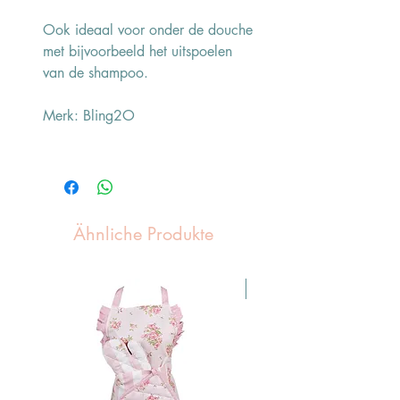
Ook ideaal voor onder de douche
met bijvoorbeeld het uitspoelen
van de shampoo.
Merk: Bling2O
Ähnliche Produkte
Pasen Tip