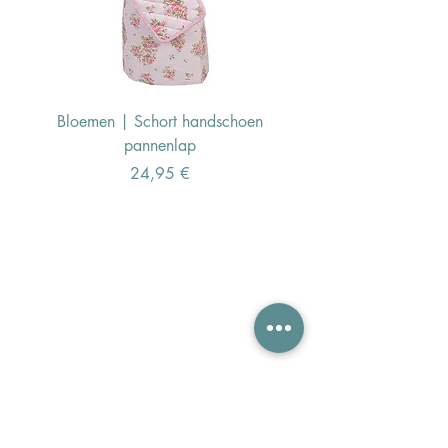
Bloemen | Schort handschoen
Konijn | Schort hand
pannenlap
Preis
24,95 €