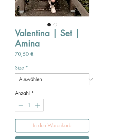
Valentina | Set |
Amina
Preis
70,50 €
Size
*
Anzahl
*
In den Warenkorb