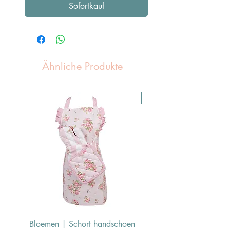
Sofortkauf
Ähnliche Produkte
Pasen Tip
Bloemen | Schort handschoen
Konijn | Schort hand