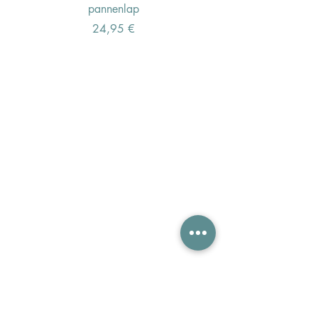
pannenlap
Preis
24,95 €