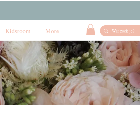
Kidsroom
More