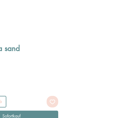
ia sand
b
Sofortkauf