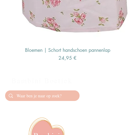
Bloemen | Schort handschoen pannenlap
Preis
24,95 €
Bambini Boetiek
Contact
info@bambiniboet
06-24309335
Showroom op afs