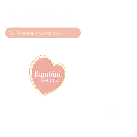
Bambini Boetiek
Contact
info@bambiniboet
06-24309335
Showroom op afs
achter het van de
Volg ons op soci