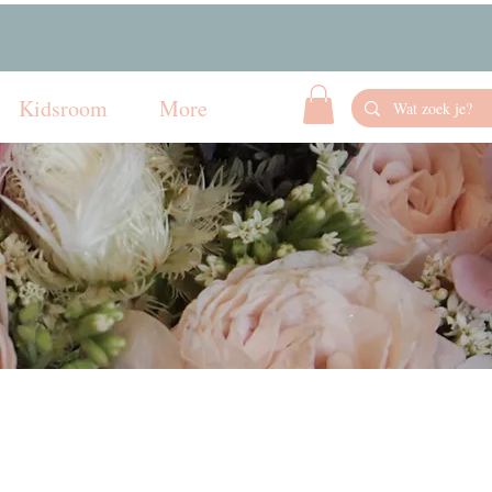
Kidsroom
More