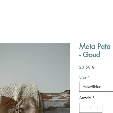
Meia Pata |
- Goud
Preis
23,50 €
Size
*
Auswählen
Anzahl
*