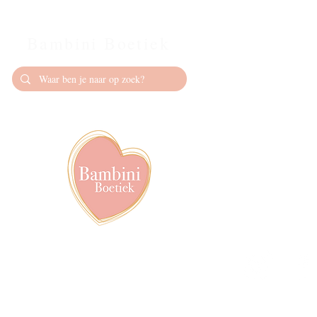
Bambini Boetiek
Contact
info@bambiniboet
06-24309335
Showroom op afs
achter het van de
Volg ons op soci