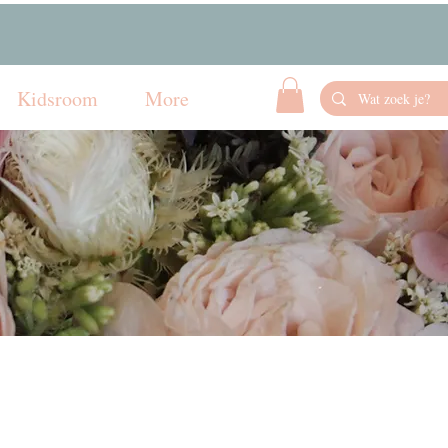
Kidsroom
More