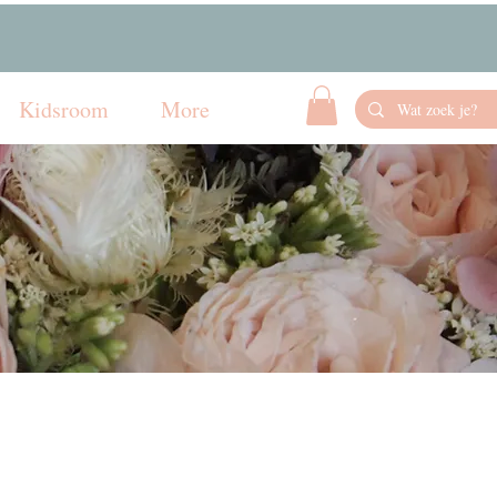
Kidsroom
More