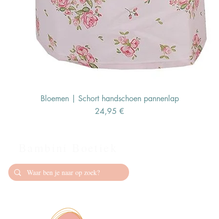
Bloemen | Schort handschoen pannenlap
Preis
24,95 €
Bambini Boetiek
Contact
info@bambiniboet
06-24309335