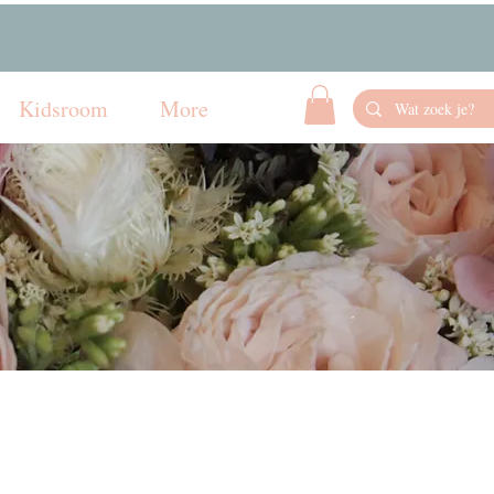
Kidsroom
More