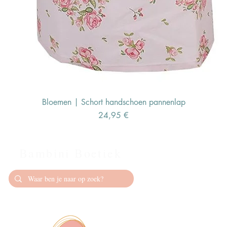
Bloemen | Schort handschoen pannenlap
Preis
24,95 €
Bambini Boetiek
Contact
info@bambiniboet
06-24309335