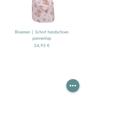
Bloemen | Schort handschoen
Konijn | Schort hand
pannenlap
Preis
24,95 €