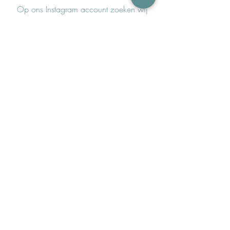
Op ons Instagram account zoeken wij
regelmatig naar nieuwe samenwerkingen.
Houdt daarom onze feed goed in de
gaten.
Alle aanmeldingen worden opgenomen
in ons brandrep bestand.
Bij interesse ontvang je een mailtje van
ons!
Contact
info@bambiniboetiek.nl
06-24309335
Showroom op afspraak in
Oostzaan achter het van
der Valk Hotel