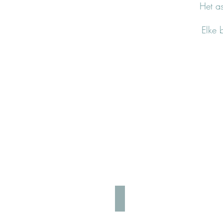
Het a
Elke 
Broeken & Shorts