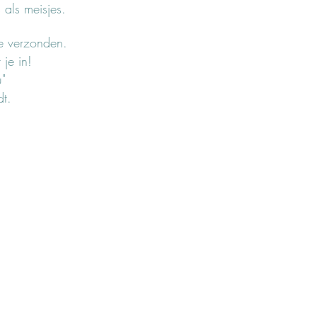
s als meisjes.
je verzonden.
je in!
u"
dt.
s