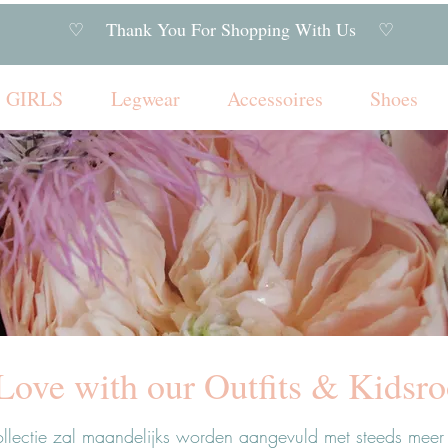
♡ Thank You For Shopping With Us ♡
GIRLS
Legwear
Accessoires
Shoes
Love with our Outfits & Kids
llectie zal maandelijks worden aangevuld met steeds meer