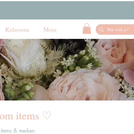
Kidsroom
More
room items ♡
 items & merken.