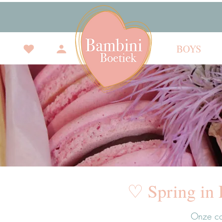
BOYS
♡ Spring in 
Onze co